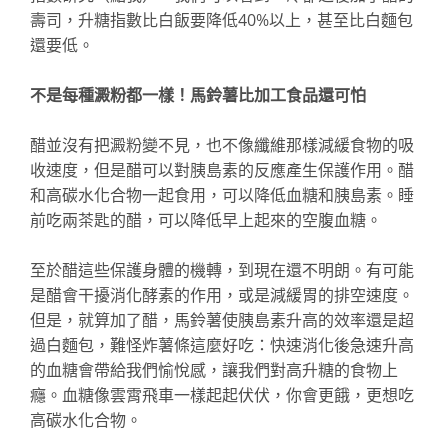
壽司，升糖指數比白飯要降低40%以上，甚至比白麵包
還要低。
不是每種澱粉都一樣！馬鈴薯比加工食品還可怕
醋並沒有把澱粉變不見，也不像纖維那樣減緩食物的吸
收速度，但是醋可以對胰島素的反應產生保護作用。醋
和高碳水化合物一起食用，可以降低血糖和胰島素。睡
前吃兩茶匙的醋，可以降低早上起來的空腹血糖。
至於醋這些保護身體的機轉，到現在還不明朗。有可能
是醋會干擾消化酵素的作用，或是減緩胃的排空速度。
但是，就算加了醋，馬鈴薯使胰島素升高的效率還是超
過白麵包，難怪炸薯條這麼好吃：快速消化後急速升高
的血糖會帶給我們愉悅感，讓我們對高升糖的食物上
癮。血糖像雲霄飛車一樣起起伏伏，你會更餓，更想吃
高碳水化合物。