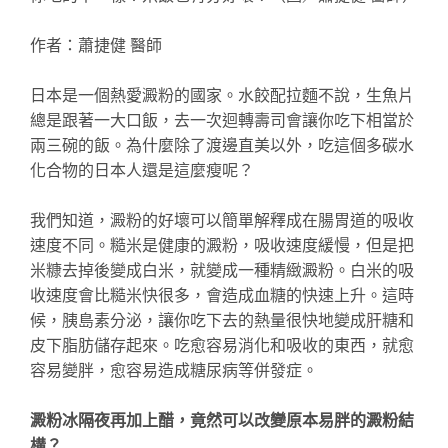
作者：
蕭捷健 醫師
日本是一個熱愛澱粉的國家。水餃配拉麵不說，生魚片
總是跟著一大口飯，去一次迴轉壽司會讓你吃下相當於
兩三碗的飯。為什麼除了渡邊直美以外，吃這個多碳水
化合物的日本人還是這麼瘦呢？
我們知道，澱粉的好壞可以簡單解釋成在腸胃道的吸收
速度不同。糙米是健康的澱粉，吸收速度緩慢，但是把
米糠去掉後變成白米，就變成一種精緻澱粉。白米的吸
收速度會比糙米快很多，會造成血糖的快速上升。這時
候，胰島素分泌，讓你吃下去的熱量很快地變成肝糖和
皮下脂肪儲存起來。吃愈容易消化和吸收的東西，就愈
容易變胖，愈容易造成糖尿病等併發症。
澱粉冰隔夜再加上醋，竟然可以改變原本易胖的澱粉結
構？